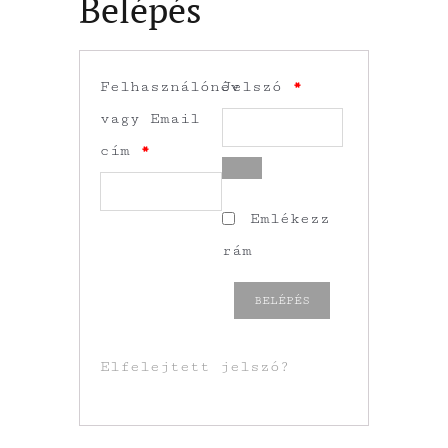
Belépés
Kötelező
Felhasználónév
Jelszó
*
vagy Email
Kötelező
cím
*
Emlékezz
rám
BELÉPÉS
Elfelejtett jelszó?