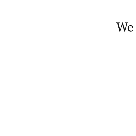
We 
Creative
COPYWRITER
Consectetur ac nisi ve
netus ad parturient ul
iaculis.A inceptos jus
accumsan adipiscing le