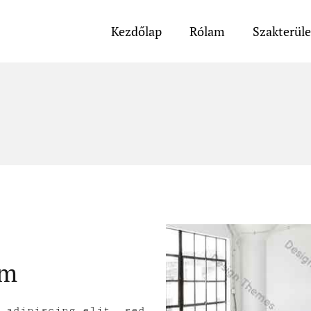
Kezdőlap
Rólam
Szakterül
um
 adipiscing elit, sed