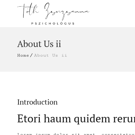
About Us ii
Home
About Us ii
Introduction
Etori haum quidem rer
Lorem ipsum dolor sit amet, consectetur