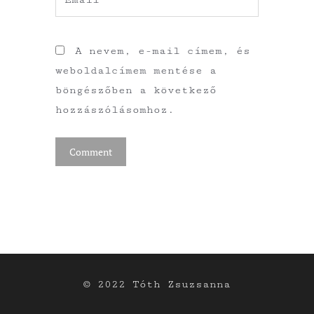
A nevem, e-mail címem, és
weboldalcímem mentése a
böngészőben a következő
hozzászólásomhoz.
© 2022 Tóth Zsuzsanna