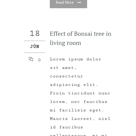
Read More
18
Effect of Bonsai tree in
living room
JÚN
Lorem ipsum dolor
0
sit amet,
consectetur
adipiscing elit.
Proin tincidunt nunc
lorem, nec faucibus
mi facilisis eget.
Mauris laoreet, nisl
id faucibus
pellentesque, mi mi